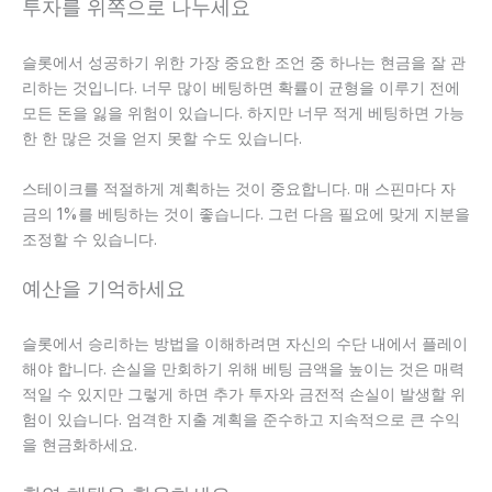
투자를 위쪽으로 나누세요
슬롯에서 성공하기 위한 가장 중요한 조언 중 하나는 현금을 잘 관
리하는 것입니다. 너무 많이 베팅하면 확률이 균형을 이루기 전에
모든 돈을 잃을 위험이 있습니다. 하지만 너무 적게 베팅하면 가능
한 한 많은 것을 얻지 못할 수도 있습니다.
스테이크를 적절하게 계획하는 것이 중요합니다. 매 스핀마다 자
금의 1%를 베팅하는 것이 좋습니다. 그런 다음 필요에 맞게 지분을
조정할 수 있습니다.
예산을 기억하세요
슬롯에서 승리하는 방법을 이해하려면 자신의 수단 내에서 플레이
해야 합니다. 손실을 만회하기 위해 베팅 금액을 높이는 것은 매력
적일 수 있지만 그렇게 하면 추가 투자와 금전적 손실이 발생할 위
험이 있습니다. 엄격한 지출 계획을 준수하고 지속적으로 큰 수익
을 현금화하세요.