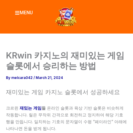
Skip
to
MENU
content
KRwin 카지노의 재미있는 게임
슬롯에서 승리하는 방법
By
melcara042
/
March 21, 2024
재미있는 게임 카지노 슬롯에서 성공하세요
크르윈
재밌는 게임
들
온라인 슬롯과 육상 기반 슬롯은 비슷하게
작동합니다. 릴은 무작위 간격으로 회전하고 정지하여 해당 기호
행을 만듭니다. 일치하는 기호의 문자열이 수평 “페이라인” 아래에
나타나면 돈을 받게 됩니다.