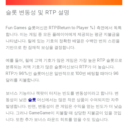
슬롯 변동성 및 RTP 설명
Fun Games 슬롯머신은 RTP(Return to Player %) 측면에서 독특
합니다. 이는 게임 중 모든 플레이어에게 제공되는 평균 지불금을
나타냅니다. 릴에 있는 기호의 정확한 배열은 수백만 번의 스핀을
기반으로 한 잠재적 보상을 결정합니다.
예를 들어, 릴에 고액 기호가 많은 게임은 가장 높은 RTP 슬롯으로
분류되는 저액 기호가 많은 슬롯머신보다 RTP가 더 높습니다.
RTP가 96%인 슬롯머신은 일반적으로 100번 베팅할 때마다 96
달러를 지불합니다.
보너스 기능이나 잭팟이 터지는 빈도를 변동성이라고 합니다. 변
동성이 낮은
슬롯
머신에서는 많은 작은 상품이 수여되지만 자주
발생합니다. 반면, 변동성이 큰 게임은 수익을 얻는 빈도가 더 낮습
니다. 그러나 GameGame이 지불할 때 상당한 지불금이 있을 것입
니다. 또한 추가 보너스 라운드 히트를 얻을 수도 있습니다.