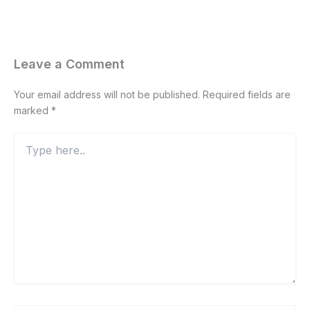
Leave a Comment
Your email address will not be published.
Required fields are
marked
*
Type
here..