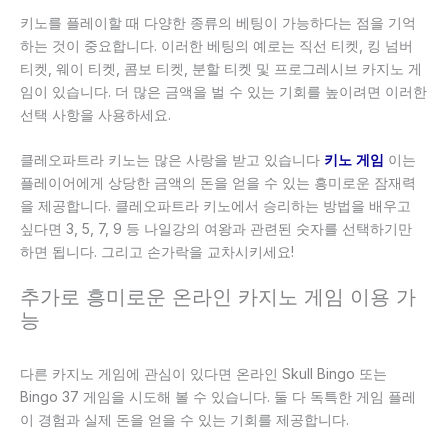
키노를 플레이할 때 다양한 종류의 베팅이 가능하다는 점을 기억
하는 것이 중요합니다. 이러한 베팅의 예로는 직선 티켓, 킹 넘버
티켓, 웨이 티켓, 콤보 티켓, 분할 티켓 및 프로그레시브 카지노 게
임이 있습니다. 더 많은 금액을 벌 수 있는 기회를 높이려면 이러한
선택 사항을 사용하세요.
클레오파트라 키노는 많은 사랑을 받고 있습니다
키노 게임
이는
플레이어에게 상당한 금액의 돈을 얻을 수 있는 흥미로운 잠재력
을 제공합니다. 클레오파트라 키노에서 승리하는 방법을 배우고
싶다면 3, 5, 7, 9 등 나일강의 여왕과 관련된 숫자를 선택하기만
하면 됩니다. 그리고 손가락을 교차시키세요!
추가로 흥미로운 온라인 카지노 게임 이용 가
능
다른 카지노 게임에 관심이 있다면 온라인 Skull Bingo 또는
Bingo 37 게임을 시도해 볼 수 있습니다. 둘 다 독특한 게임 플레
이 경험과 실제 돈을 얻을 수 있는 기회를 제공합니다.