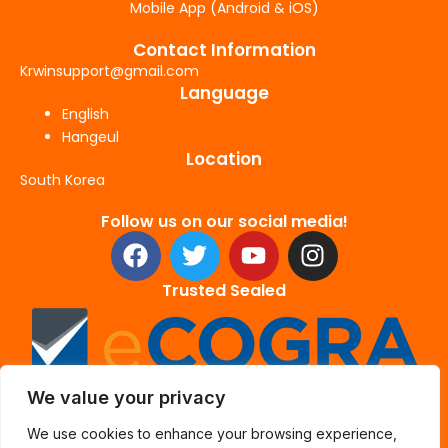
Mobile App (Android & iOS)
Contact Information
Krwinsupport@gmail.com
Language
English
Hangeul
Location
South Korea
Follow us on our social media!
F
T
Y
I
a
w
o
n
c
i
u
s
Trusted Sealed
e
t
t
t
b
t
u
a
o
e
b
g
o
r
e
r
We value your privacy
k
a
We use cookies to enhance your browsing experience,
m