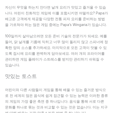
자신이 무엇을 하는지 안다면 날개 요리가 맛있고 즐거울 수 있습
니다. 어린이 친화적인 게임에 이를 포함시키면 어떨까요? Papa가
배고픈 고객에게 제공할 다양한 전통 피자 요리를 준비하는 방법
을 가르쳐야 하는 많은 게임 중에는 Papa’s Wingaria가 있습니다.
100일까지 살아남으려면 모든 준비 기술의 전문가가 되세요. 예를
들어, 닭 날개를 기름에 익히고 너무 많이 돌리지 않고 스피너에 정
확한 양의 소스를 추가하세요. 마지막으로 모든 고객이 맛볼 수 있
도록 접시에 요리를 완벽하게 담아보세요. 여러 개의 프라이어를
관리하면 게임 플레이가 스트레스를 받지만 관리하기 쉬워질 수
있습니다.
맛있는 토스트
어린이와 다른 사람들이 게임을 통해 배울 수 있는 즐거운 방식으
로 전 세계의 많은 음식에 쉽게 접근할 수 있는 능력은 이러한 종류
의 게임의 가장 좋은 측면 중 하나입니다. 음식을 통해 서로 다른
문화를 하나로 묶는 것과 비교할 수 있는 것은 없습니다. 이는 지구
에 대해 배우는 가장 만족스러운 방법 중 하나입니다.