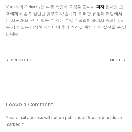
Vortelli의 Delivery는 다른 측면에 중점을 둡니다
피자
업계는 고
객에게 배송 마감일을 맞추고 있습니다. 이러한 유형의 게임에서
는 지도가 꽤 크고, 찾을 수 있는 수많은 작업이 숨겨져 있습니다.
두 게임 모두 야심찬 게임이며 추가 엔진을 통해 더욱 발전할 수 있
습니다.
PREVIOUS
NEXT
Leave a Comment
Your email address will not be published.
Required fields are
marked
*