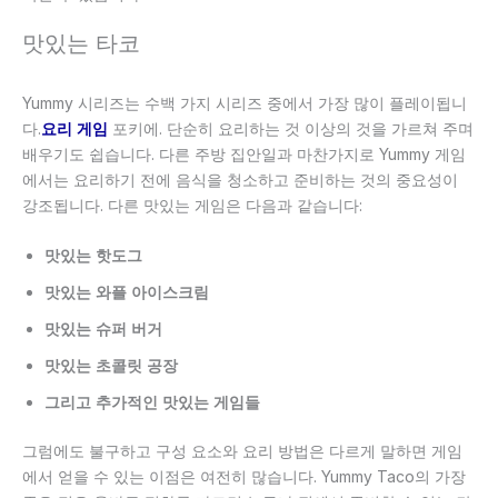
맛있는 타코
Yummy 시리즈는 수백 가지 시리즈 중에서 가장 많이 플레이됩니
다.
요리 게임
포키에. 단순히 요리하는 것 이상의 것을 가르쳐 주며
배우기도 쉽습니다. 다른 주방 집안일과 마찬가지로 Yummy 게임
에서는 요리하기 전에 음식을 청소하고 준비하는 것의 중요성이
강조됩니다. 다른 맛있는 게임은 다음과 같습니다:
맛있는 핫도그
맛있는 와플 아이스크림
맛있는 슈퍼 버거
맛있는 초콜릿 공장
그리고 추가적인 맛있는 게임들
그럼에도 불구하고 구성 요소와 요리 방법은 다르게 말하면 게임
에서 얻을 수 있는 이점은 여전히 ​​많습니다. Yummy Taco의 가장