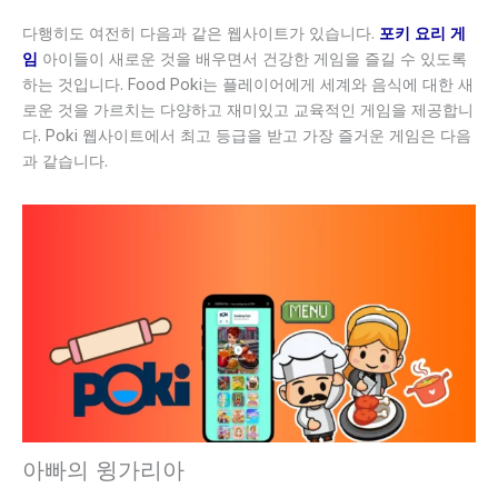
다행히도 여전히 다음과 같은 웹사이트가 있습니다.
포키 요리 게
임
아이들이 새로운 것을 배우면서 건강한 게임을 즐길 수 있도록
하는 것입니다. Food Poki는 플레이어에게 세계와 음식에 대한 새
로운 것을 가르치는 다양하고 재미있고 교육적인 게임을 제공합니
다. Poki 웹사이트에서 최고 등급을 받고 가장 즐거운 게임은 다음
과 같습니다.
아빠의 윙가리아