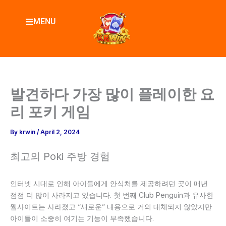
Skip
to
MENU
content
발견하다 가장 많이 플레이한 요
리 포키 게임
By
krwin
/
April 2, 2024
최고의 Poki 주방 경험
인터넷 시대로 인해 아이들에게 안식처를 제공하려던 곳이 매년
점점 더 많이 사라지고 있습니다. 첫 번째 Club Penguin과 유사한
웹사이트는 사라졌고 “새로운” 내용으로 거의 대체되지 않았지만
아이들이 소중히 여기는 기능이 부족했습니다.