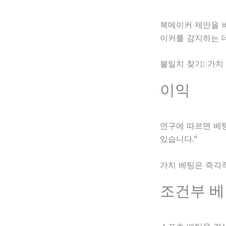
북메이커 제안을 
이커를 감지하는 데
불일치 찾기: 가치
이익
연구에 따르면 베팅
있습니다.”
가치 베팅은 즉각
조건부 