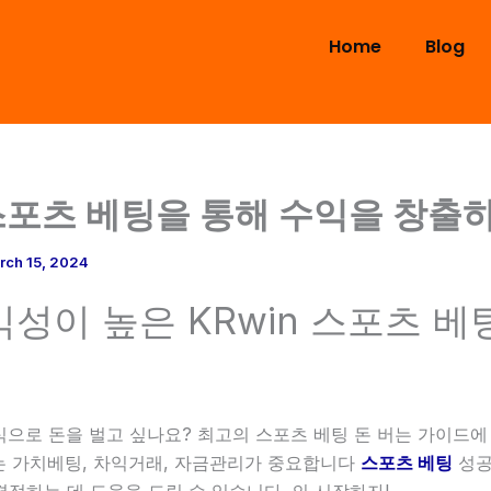
Home
Blog
 스포츠 베팅을 통해 수익을 창출
rch 15, 2024
성이 높은 KRwin 스포츠 베
으로 돈을 벌고 싶나요? 최고의 스포츠 베팅 돈 버는 가이드에
서는 가치베팅, 차익거래, 자금관리가 중요합니다
스포츠 베팅
성공