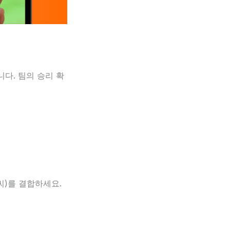
다. 팀의 승리 확
씨)를 결합하세요.