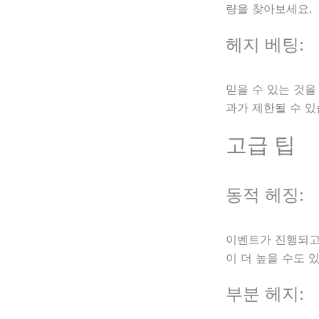
량을 찾아보세요.
헤지 베팅:
믿을 수 있는 것을
과가 제한될 수 있
고급 팁
동적 헤징:
이벤트가 진행되고
이 더 높을 수도 
부분 헤지: