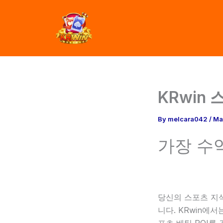
Skip
to
content
KRwin
By
melcara042
/
Ma
가장 수익
당신의 스포츠 지식
니다. KRwin에