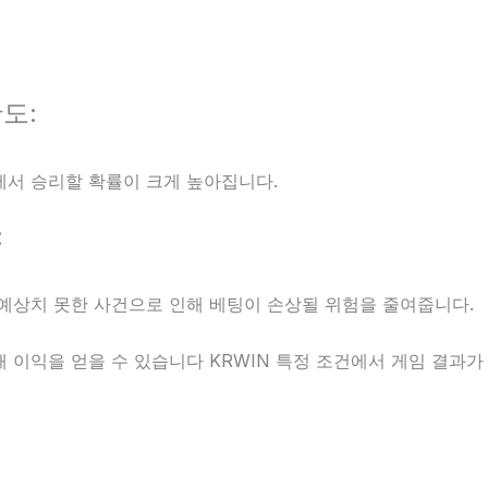
도:
에서 승리할 확률이 크게 높아집니다.
:
 예상치 못한 사건으로 인해 베팅이 손상될 위험을 줄여줍니다.
 이익을 얻을 수 있습니다 KRWIN 특정 조건에서 게임 결과