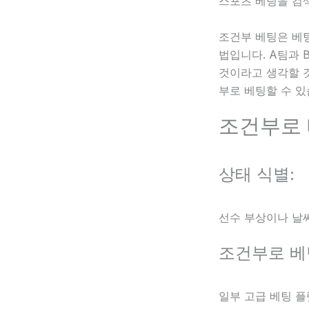
스포츠 베팅을 검
조건부 베팅은 베
법입니다. A팀과 
것이라고 생각할 것
부로 베팅할 수 있
조건부로
상태 식별:
선수 부상이나 날씨
조건부로 베
일부 고급 베팅 플