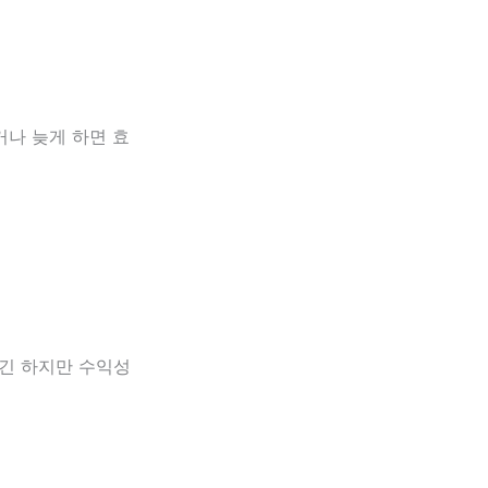
거나 늦게 하면 효
긴 하지만 수익성