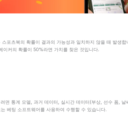
 스포츠북의 확률이 결과의 가능성과 일치하지 않을 때 발생합니
메이커의 확률이 50%라면 가치를 찾은 것입니다.
려면 통계 모델, 과거 데이터, 실시간 데이터(부상, 선수 폼, 날
on 또는 베팅 소프트웨어를 사용하여 수행할 수 있습니다.