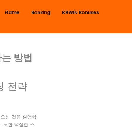
Game
Banking
KRWIN Bonuses
하는 방법
팅 전략
 오신 것을 환영합
. 또한 적절한 스